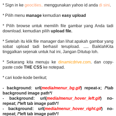
* Sign in ke
geocities..
menggunakan yahoo id anda
di sini
.
* Pilih menu
manage
kemudian
easy upload
* Pilih browse untuk memilih file gambar yang Anda tadi
download. kemudian pilih
upload file.
* Setelah itu klik file manager dan lihat apakah gambar yang
sobat upload tadi berhasil terupload. ..... BaiklahKita
tinggalkan sejenak untuk hal ini, Jangan Ditutup loh.
* Sekarang kita menuju ke
dinamicdrive.com
. dan copy-
paste code
THE CSS
ke notepad.
* cari kode-kode berikut;
- background: url(
media/menur_bg.gif
) repeat-x; /*tab
background image path*/
- background: url(
media/menur_hover_left.gif
) no-
repeat; /*left tab image path*/
- background: url(
media/menur_hover_right.gif
) no-
repeat; /*left tab image path*/