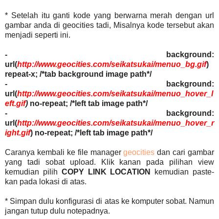
* Setelah itu ganti kode yang berwarna merah dengan url
gambar anda di geocities tadi, Misalnya kode tersebut akan
menjadi seperti ini.
- background:
url(
http://www.geocities.com/seikatsukai/menuo_bg.gif
)
repeat-x; /*tab background image path*/
- background:
url(
http://www.geocities.com/seikatsukai/menuo_hover_l
eft.gif
)
no-repeat; /*left tab image path*/
- background:
url(
http://www.geocities.com/seikatsukai/menuo_hover_r
ight.gif
) no-repeat; /*left tab image path*/
Caranya kembali ke file manager
geocities
dan cari gambar
yang tadi sobat upload. Klik kanan pada pilihan view
kemudian pilih
COPY LINK LOCATION
kemudian paste-
kan pada lokasi di atas.
* Simpan dulu konfigurasi di atas ke komputer sobat. Namun
jangan tutup dulu notepadnya.